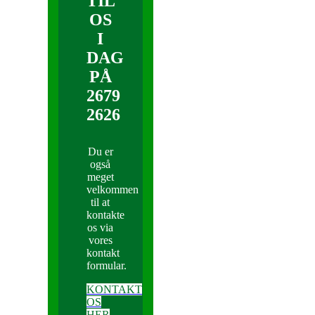
TIL
OS
I
DAG
PÅ
2679
2626
Du er
også
meget
velkommen
til at
kontakte
os via
vores
kontakt
formular.
KONTAKT
OS
HER