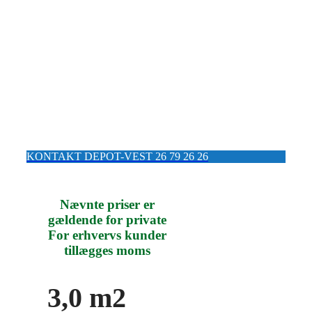
VI OPBEVARER ALT DET DU
IKKE SELV HAR PLADS TIL
Åbningstider:
Ekspedition: Hver onsdag fra kl. 17:00 til kl.
19:00
Selvbetjening: Alle ugens dage fra kl. 6:00 til
kl. 23:00
KONTAKT DEPOT-VEST 26 79 26 26
Nævnte priser er
gældende for private
For erhvervs kunder
tillægges moms
3,0 m2